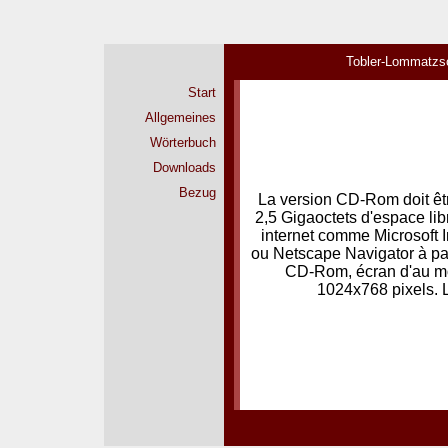
Tobler-Lommatzs
Start
Allgemeines
Wörterbuch
Downloads
Bezug
La version CD-Rom doit êtr
2,5 Gigaoctets d'espace lib
internet comme Microsoft In
ou Netscape Navigator à part
CD-Rom, écran d'au mo
1024x768 pixels. L